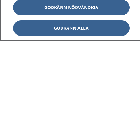
GODKÄNN NÖDVÄNDIGA
GODKÄNN ALLA
1177
–
tryggt om din hälsa och vård
På 1177.se får du råd om hälsa och information om