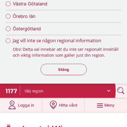
Västra Götaland
Örebro län
Östergötland
Jag vill inte se någon regional information
Obs! Detta val innebär att du inte ser regionalt innehåll
och viktig information som gäller just din region.
Stäng regionsväljaren
Stäng
Välj
region
Till startsidan för 1177
på 1177.se
på 1177.se
Meny
Logga in
Hitta vård