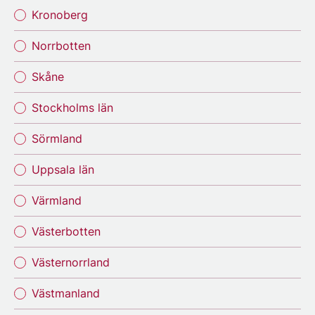
Kronoberg
Norrbotten
Skåne
Stockholms län
Sörmland
Uppsala län
Värmland
Västerbotten
Västernorrland
Västmanland