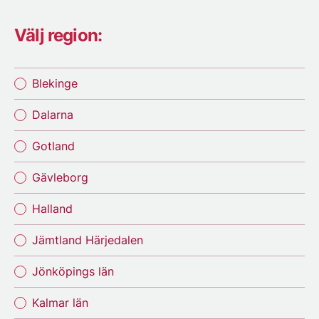
Välj region:
Blekinge
Dalarna
Gotland
Gävleborg
Halland
Jämtland Härjedalen
Jönköpings län
Kalmar län