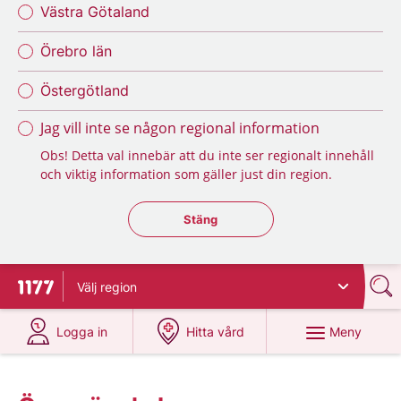
Västra Götaland
Örebro län
Östergötland
Jag vill inte se någon regional information
Obs! Detta val innebär att du inte ser regionalt innehåll
och viktig information som gäller just din region.
Stäng regionsväljaren
Stäng
Välj
region
Till startsidan för 1177
på 1177.se
på 1177.se
Meny
Logga in
Hitta vård