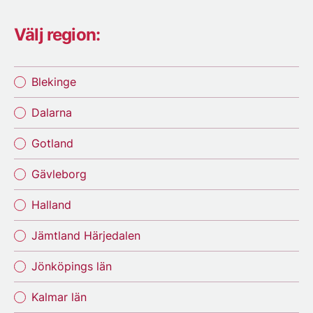
Välj region:
Blekinge
Dalarna
Gotland
Gävleborg
Halland
Jämtland Härjedalen
Jönköpings län
Kalmar län