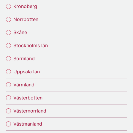
Kronoberg
Norrbotten
Skåne
Stockholms län
Sörmland
Uppsala län
Värmland
Västerbotten
Västernorrland
Västmanland