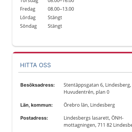
Torsdag
08.00–16.00
Fredag
08.00–13.00
Lördag
Stängt
Söndag
Stängt
HITTA OSS
Stentäppsgatan 6, Lindesberg,
Besöksadress:
Huvudentrén, plan 0
Örebro län, Lindesberg
Län, kommun:
Lindesbergs lasarett, ÖNH-
Postadress:
mottagningen, 711 82 Lindesb