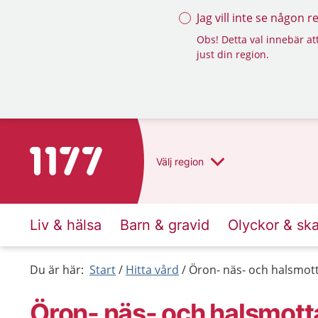
Jag vill inte se någon 
Obs! Detta val innebär att
just din region.
Till startsidan för 1177
Välj
region
Liv & hälsa
Barn & gravid
Olyckor & sk
Du är här:
Start
Hitta vård
Öron- näs- och halsmott
Öron- näs- och halsmott