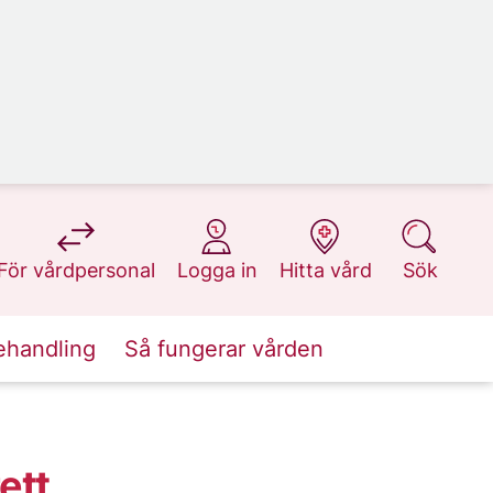
på 1177.se
på 1177.se
på 1177.se
på 1177.se
För vårdpersonal
Logga in
Hitta vård
Sök
ehandling
Så fungerar vården
ett,