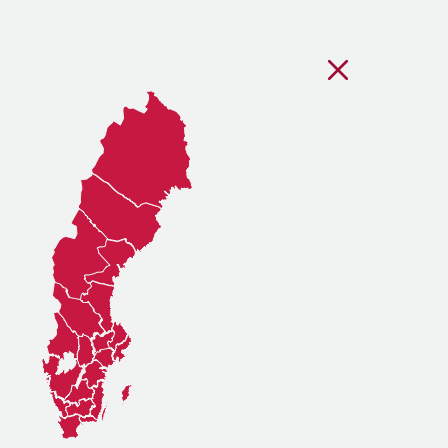
Stäng regionsvälj