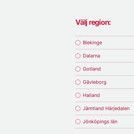
Välj region:
Blekinge
Dalarna
Gotland
Gävleborg
Halland
Jämtland Härjedalen
Jönköpings län