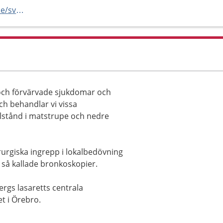
https://www.regionorebrolan.se/sv/vard-och-halsa/lindesbergs-lasarett/mottagningar-och-vardavdelningar-pa-Lindesbergs-lasarett/oron-nas-hals-mottagning-lindesberg/
ch förvärvade sjukdomar och
ch behandlar vi vissa
illstånd i matstrupe och nedre
urgiska ingrepp i lokalbedövning
 så kallade bronkoskopier.
rgs lasaretts centrala
t i Örebro.