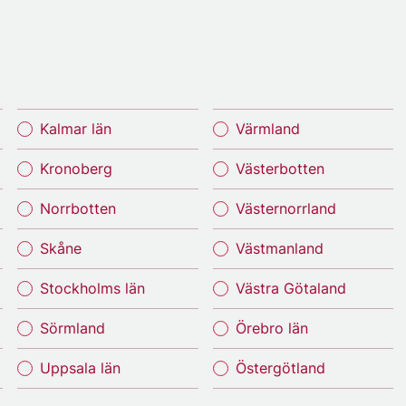
Kalmar län
Värmland
Kronoberg
Västerbotten
Norrbotten
Västernorrland
Skåne
Västmanland
Stockholms län
Västra Götaland
Sörmland
Örebro län
Uppsala län
Östergötland