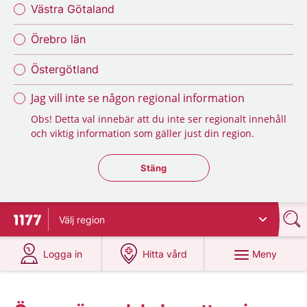
Västra Götaland
Örebro län
Östergötland
Jag vill inte se någon regional information
Obs! Detta val innebär att du inte ser regionalt innehåll
och viktig information som gäller just din region.
Stäng regionsväljaren
Stäng
Välj
region
Till startsidan för 1177
på 1177.se
på 1177.se
Meny
Logga in
Hitta vård