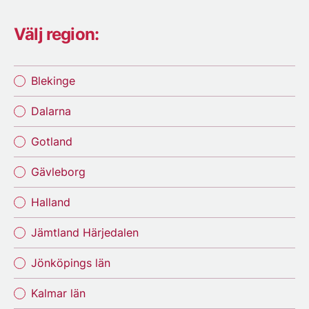
Välj region:
Blekinge
Dalarna
Gotland
Gävleborg
Halland
Jämtland Härjedalen
Jönköpings län
Kalmar län