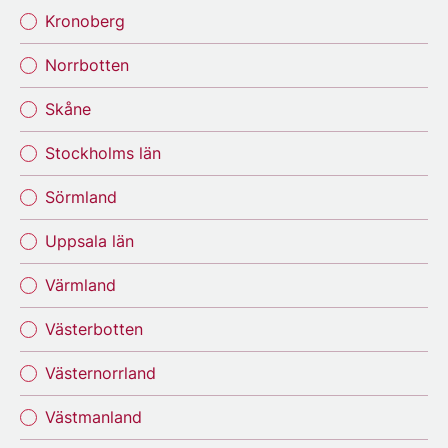
Kronoberg
Norrbotten
Skåne
Stockholms län
Sörmland
Uppsala län
Värmland
Västerbotten
Västernorrland
Västmanland