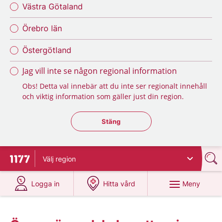
Västra Götaland
Örebro län
Östergötland
Jag vill inte se någon regional information
Obs! Detta val innebär att du inte ser regionalt innehåll
och viktig information som gäller just din region.
Stäng regionsväljaren
Stäng
Välj
region
Till startsidan för 1177
på 1177.se
på 1177.se
Meny
Logga in
Hitta vård