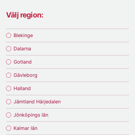
Välj region:
Blekinge
Dalarna
Gotland
Gävleborg
Halland
Jämtland Härjedalen
Jönköpings län
Kalmar län