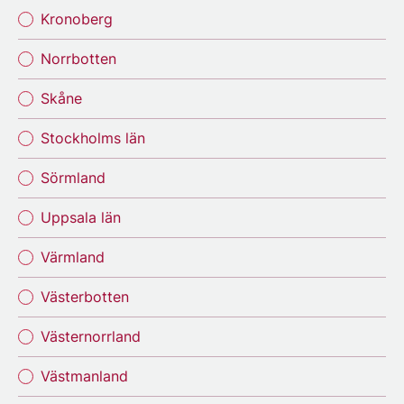
Kronoberg
Norrbotten
Skåne
Stockholms län
Sörmland
Uppsala län
Värmland
Västerbotten
Västernorrland
Västmanland