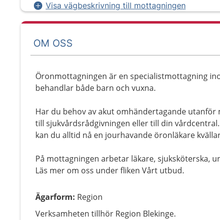
Visa vägbeskrivning till mottagningen
OM OSS
Öronmottagningen är en specialistmottagning ino
behandlar både barn och vuxna.
Har du behov av akut omhändertagande utanför m
till sjukvårdsrådgivningen eller till din vårdcentra
kan du alltid nå en jourhavande öronläkare kvällar,
På mottagningen arbetar läkare, sjuksköterska, u
Läs mer om oss under fliken Vårt utbud.
Ägarform
:
Region
Verksamheten tillhör Region Blekinge.