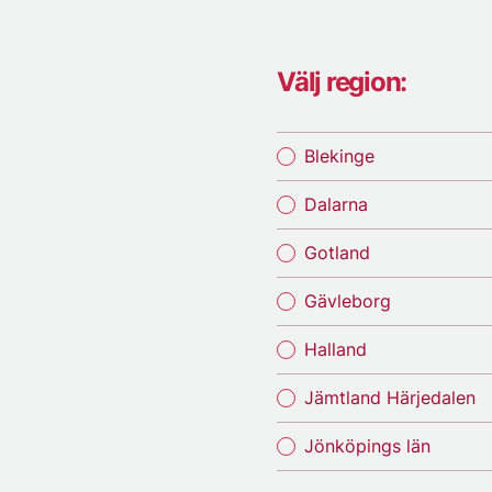
Välj region:
Blekinge
Dalarna
Gotland
Gävleborg
Halland
Jämtland Härjedalen
Jönköpings län