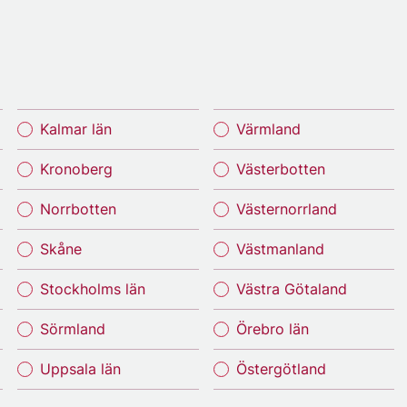
Kalmar län
Värmland
Kronoberg
Västerbotten
Norrbotten
Västernorrland
Skåne
Västmanland
Stockholms län
Västra Götaland
Sörmland
Örebro län
Uppsala län
Östergötland