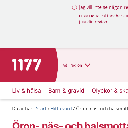
Jag vill inte se någon 
Obs! Detta val innebär att
just din region.
Till startsidan för 1177
Välj
region
Liv & hälsa
Barn & gravid
Olyckor & sk
Du är här:
Start
Hitta vård
Öron- näs- och halsmot
Öron- näs- och halsmott