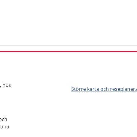
, hus
Större karta och reseplaner
 och
rona