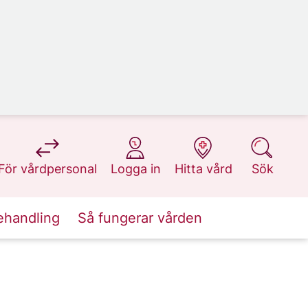
på 1177.se
på 1177.se
på 1177.se
på 1177.se
För vårdpersonal
Logga in
Hitta vård
Sök
ehandling
Så fungerar vården