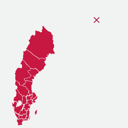
Stäng regionsvälj