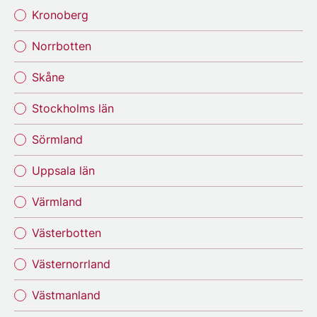
Kronoberg
Norrbotten
Skåne
Stockholms län
Sörmland
Uppsala län
Värmland
Västerbotten
Västernorrland
Västmanland