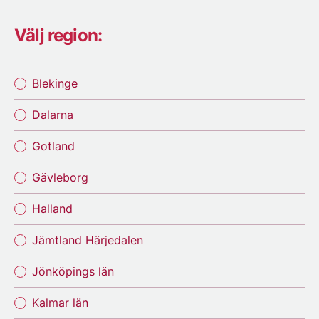
Välj region:
Blekinge
Dalarna
Gotland
Gävleborg
Halland
Jämtland Härjedalen
Jönköpings län
Kalmar län