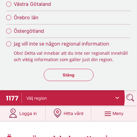
Västra Götaland
Örebro län
Östergötland
Jag vill inte se någon regional information
Obs! Detta val innebär att du inte ser regionalt innehåll
och viktig information som gäller just din region.
Stäng regionsväljaren
Stäng
Välj
region
Till startsidan för 1177
på 1177.se
på 1177.se
Meny
Logga in
Hitta vård