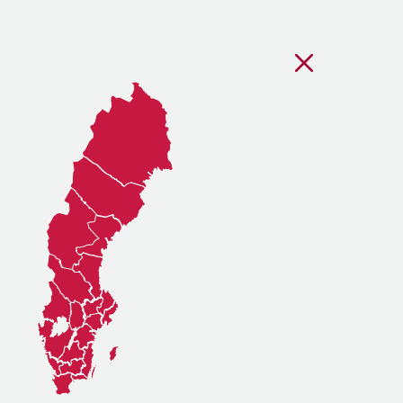
Stäng regionsvälj