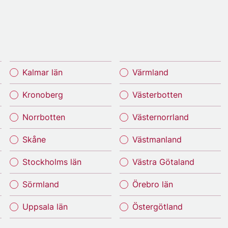
Kalmar län
Värmland
Kronoberg
Västerbotten
Norrbotten
Västernorrland
Skåne
Västmanland
Stockholms län
Västra Götaland
Sörmland
Örebro län
Uppsala län
Östergötland