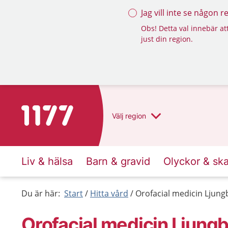
Jag vill inte se någon 
Obs! Detta val innebär att
just din region.
Till startsidan för 1177
Välj
region
Liv & hälsa
Barn & gravid
Olyckor & sk
Du är här:
Start
Hitta vård
Orofacial medicin Ljung
Orofacial medicin Ljungb