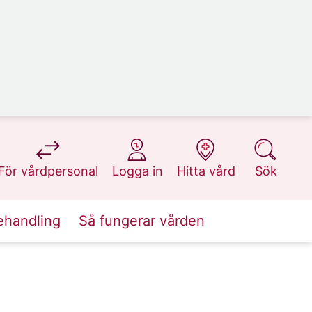
på 1177.se
på 1177.se
på 1177.se
på 1177.se
För vårdpersonal
Logga in
Hitta vård
Sök
ehandling
Så fungerar vården