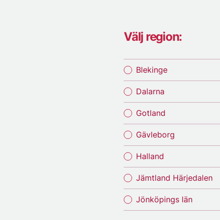
Välj region:
Blekinge
Dalarna
Gotland
Gävleborg
Halland
Jämtland Härjedalen
Jönköpings län