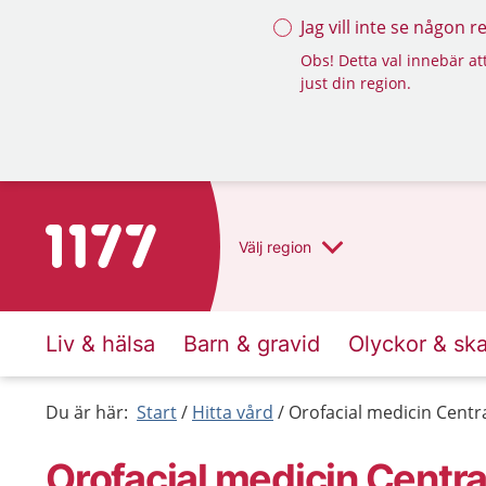
Jag vill inte se någon 
Obs! Detta val innebär att
just din region.
Till startsidan för 1177
Välj
region
Liv & hälsa
Barn & gravid
Olyckor & sk
Du är här:
Start
Hitta vård
Orofacial medicin Centr
Orofacial medicin Centra