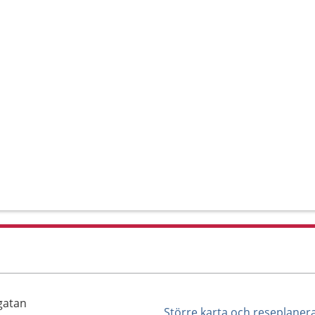
gatan
Större karta och reseplaner