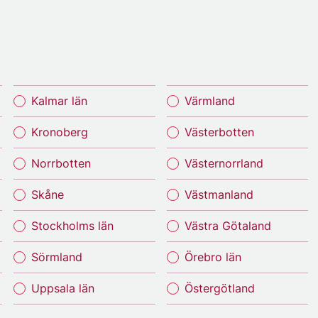
Kalmar län
Värmland
Kronoberg
Västerbotten
Norrbotten
Västernorrland
Skåne
Västmanland
Stockholms län
Västra Götaland
Sörmland
Örebro län
Uppsala län
Östergötland