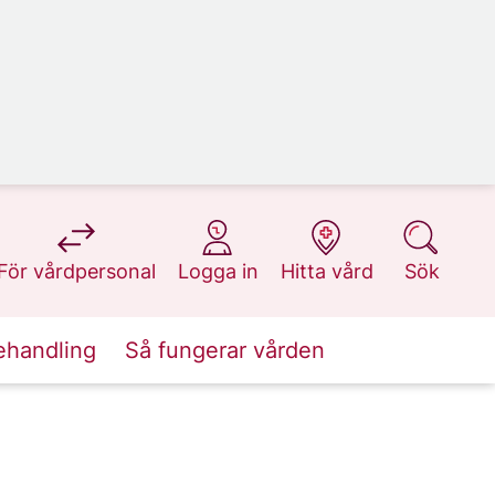
på 1177.se
på 1177.se
på 1177.se
på 1177.se
För vårdpersonal
Logga in
Hitta vård
Sök
ehandling
Så fungerar vården