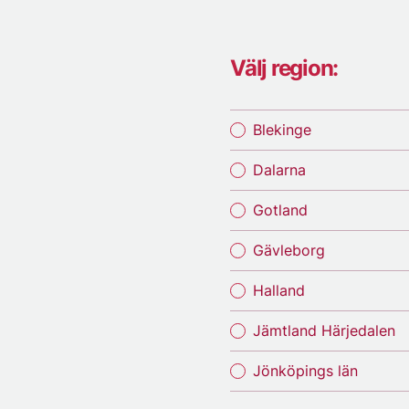
Välj region:
Blekinge
Dalarna
Gotland
Gävleborg
Halland
Jämtland Härjedalen
Jönköpings län