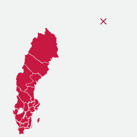
Stäng regionsvälj