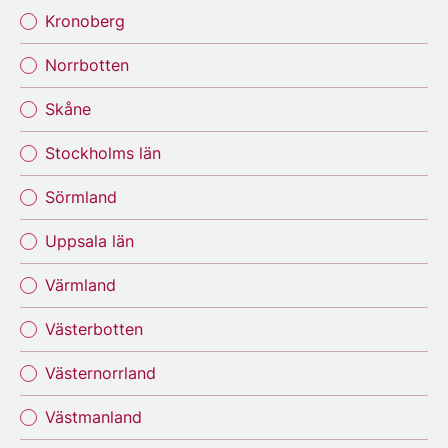
Kronoberg
Norrbotten
Skåne
Stockholms län
Sörmland
Uppsala län
Värmland
Västerbotten
Västernorrland
Västmanland