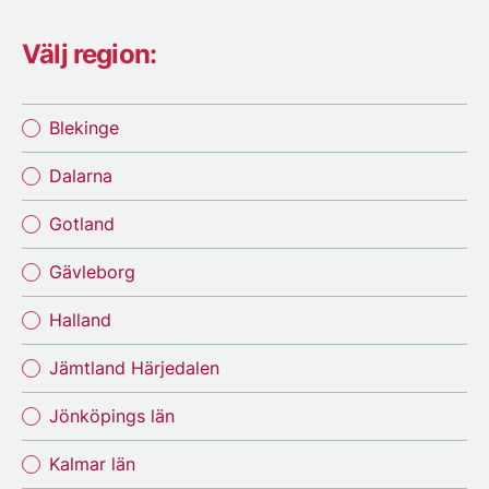
Välj region:
Blekinge
Dalarna
Gotland
Gävleborg
Halland
Jämtland Härjedalen
Jönköpings län
Kalmar län