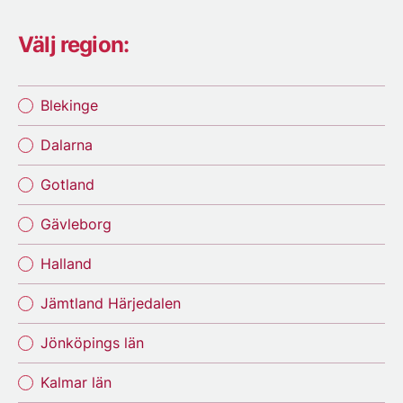
Välj region:
Blekinge
Dalarna
Gotland
Gävleborg
Halland
Jämtland Härjedalen
Jönköpings län
Kalmar län