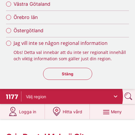
Västra Götaland
Örebro län
Östergötland
Jag vill inte se någon regional information
Obs! Detta val innebär att du inte ser regionalt innehåll
och viktig information som gäller just din region.
Stäng regionsväljaren
Stäng
Välj
region
Till startsidan för 1177
på 1177.se
på 1177.se
Meny
Logga in
Hitta vård