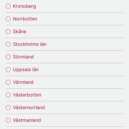
Kronoberg
Norrbotten
Skåne
Stockholms län
Sörmland
Uppsala län
Värmland
Västerbotten
Västernorrland
Västmanland