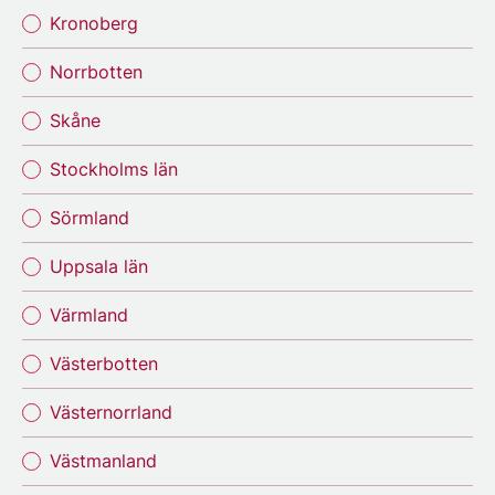
Kronoberg
Norrbotten
Skåne
Stockholms län
Sörmland
Uppsala län
Värmland
Västerbotten
Västernorrland
Västmanland