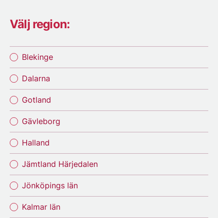
Välj region:
Blekinge
Dalarna
Gotland
Gävleborg
Halland
Jämtland Härjedalen
Jönköpings län
Kalmar län