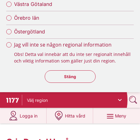
Västra Götaland
Örebro län
Östergötland
Jag vill inte se någon regional information
Obs! Detta val innebär att du inte ser regionalt innehåll
och viktig information som gäller just din region.
Stäng regionsväljaren
Stäng
Välj
region
Till startsidan för 1177
på 1177.se
på 1177.se
Meny
Logga in
Hitta vård