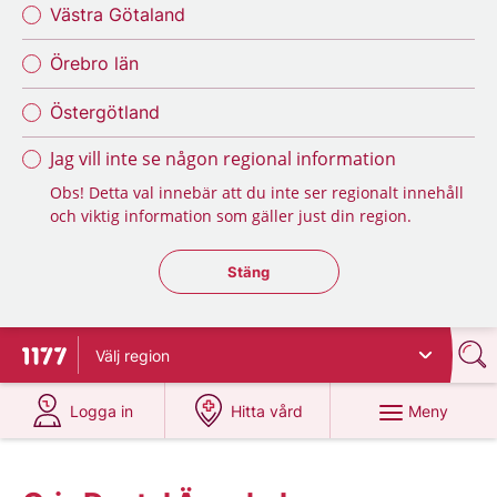
Västra Götaland
Örebro län
Östergötland
Jag vill inte se någon regional information
Obs! Detta val innebär att du inte ser regionalt innehåll
och viktig information som gäller just din region.
Stäng regionsväljaren
Stäng
Välj
region
Till startsidan för 1177
på 1177.se
på 1177.se
Meny
Logga in
Hitta vård