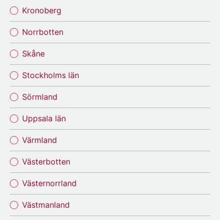
Kronoberg
Norrbotten
Skåne
Stockholms län
Sörmland
Uppsala län
Värmland
Västerbotten
Västernorrland
Västmanland