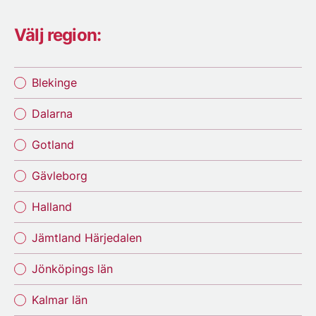
Välj region:
Blekinge
Dalarna
Gotland
Gävleborg
Halland
Jämtland Härjedalen
Jönköpings län
Kalmar län