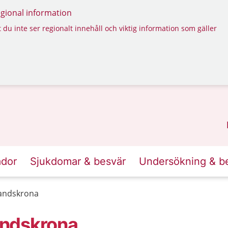
regional information
 du inte ser regionalt innehåll och viktig information som gäller
ador
Sjukdomar & besvär
Undersökning & b
andskrona
andskrona