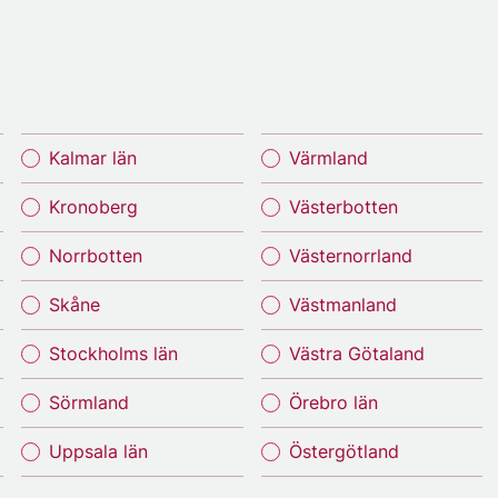
Kalmar län
Värmland
Kronoberg
Västerbotten
Norrbotten
Västernorrland
Skåne
Västmanland
Stockholms län
Västra Götaland
Sörmland
Örebro län
Uppsala län
Östergötland