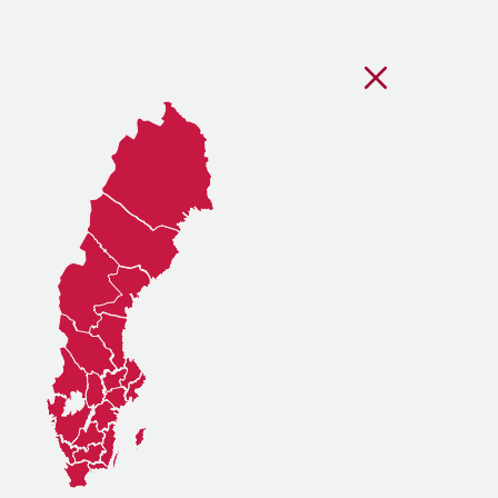
Stäng regionsvälj