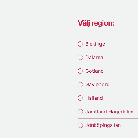
Välj region:
Blekinge
Dalarna
Gotland
Gävleborg
Halland
Jämtland Härjedalen
Jönköpings län