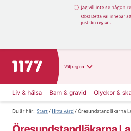
Jag vill inte se någon 
Obs! Detta val innebär att
just din region.
Till startsidan för 1177
Välj
region
Liv & hälsa
Barn & gravid
Olyckor & sk
Du är här:
Start
Hitta vård
Öresundstandläkarna L
Öresundstandläkarna L