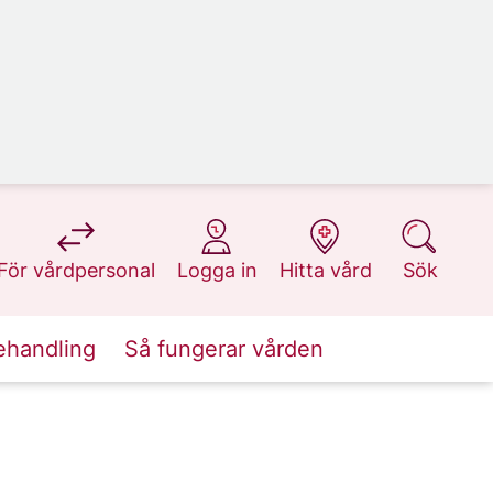
på 1177.se
på 1177.se
på 1177.se
på 1177.se
För vårdpersonal
Logga in
Hitta vård
Sök
ehandling
Så fungerar vården