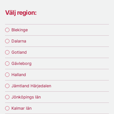
Välj region:
Blekinge
Dalarna
Gotland
Gävleborg
Halland
Jämtland Härjedalen
Jönköpings län
Kalmar län