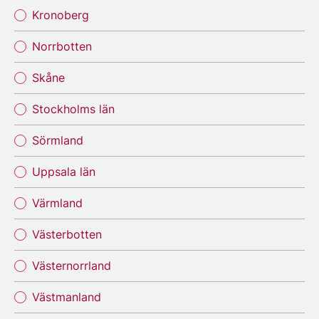
Kronoberg
Norrbotten
Skåne
Stockholms län
Sörmland
Uppsala län
Värmland
Västerbotten
Västernorrland
Västmanland