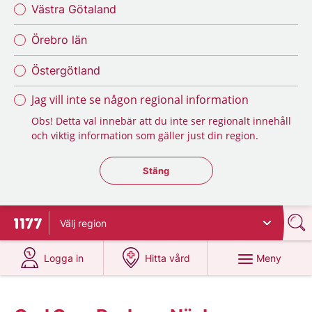
Västra Götaland
Örebro län
Östergötland
Jag vill inte se någon regional information
Obs! Detta val innebär att du inte ser regionalt innehåll
och viktig information som gäller just din region.
Stäng regionsväljaren
Stäng
Välj
region
Till startsidan för 1177
på 1177.se
på 1177.se
Meny
Logga in
Hitta vård