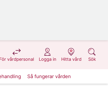
på 1177.se
på 1177.se
på 1177.se
på 1177.se
För vårdpersonal
Logga in
Hitta vård
Sök
ehandling
Så fungerar vården