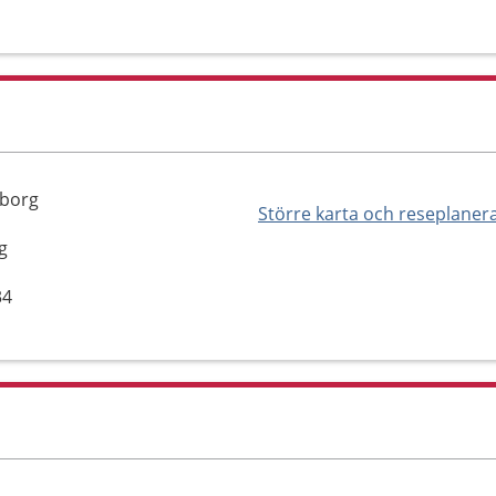
eborg
Större karta och reseplaner
g
34