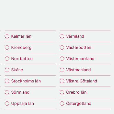
Kalmar län
Värmland
Kronoberg
Västerbotten
Norrbotten
Västernorrland
Skåne
Västmanland
Stockholms län
Västra Götaland
Sörmland
Örebro län
Uppsala län
Östergötland