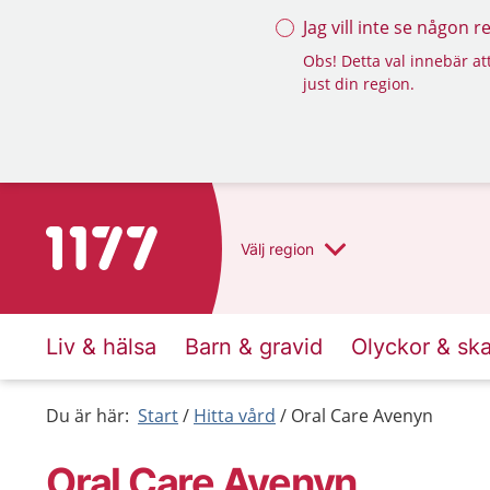
Jag vill inte se någon 
Obs! Detta val innebär att
just din region.
Till startsidan för 1177
Välj
region
Liv & hälsa
Barn & gravid
Olyckor & sk
Du är här:
Start
Hitta vård
Oral Care Avenyn
Oral Care Avenyn