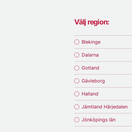
Välj region:
Blekinge
Dalarna
Gotland
Gävleborg
Halland
Jämtland Härjedalen
Jönköpings län