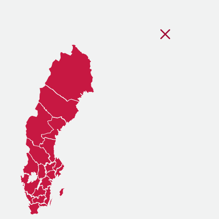
Stäng regionsvälj