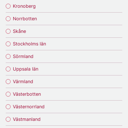
Kronoberg
Norrbotten
Skåne
Stockholms län
Sörmland
Uppsala län
Värmland
Västerbotten
Västernorrland
Västmanland