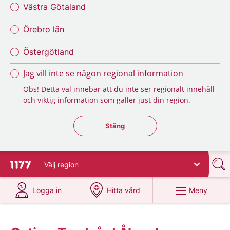
Västra Götaland
Örebro län
Östergötland
Jag vill inte se någon regional information
Obs! Detta val innebär att du inte ser regionalt innehåll
och viktig information som gäller just din region.
Stäng regionsväljaren
Stäng
Välj
region
Till startsidan för 1177
på 1177.se
på 1177.se
Meny
Logga in
Hitta vård