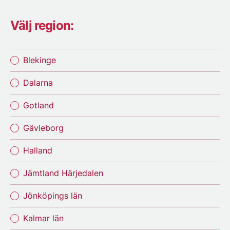
Välj region:
Blekinge
Dalarna
Gotland
Gävleborg
Halland
Jämtland Härjedalen
Jönköpings län
Kalmar län