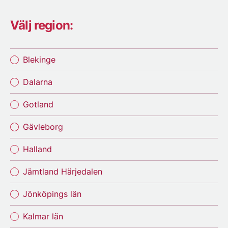
Välj region:
Blekinge
Dalarna
Gotland
Gävleborg
Halland
Jämtland Härjedalen
Jönköpings län
Kalmar län