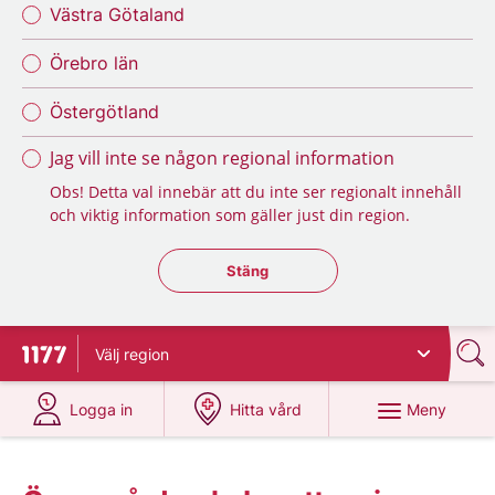
Västra Götaland
Örebro län
Östergötland
Jag vill inte se någon regional information
Obs! Detta val innebär att du inte ser regionalt innehåll
och viktig information som gäller just din region.
Stäng regionsväljaren
Stäng
Välj
region
Till startsidan för 1177
på 1177.se
på 1177.se
Meny
Logga in
Hitta vård