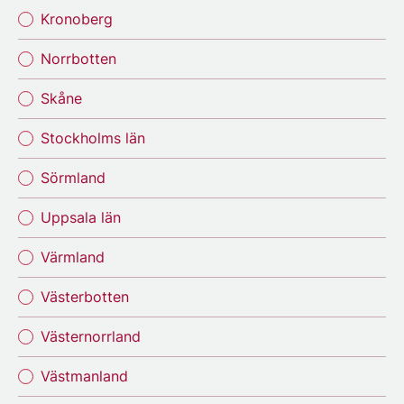
Kronoberg
Norrbotten
Skåne
Stockholms län
Sörmland
Uppsala län
Värmland
Västerbotten
Västernorrland
Västmanland