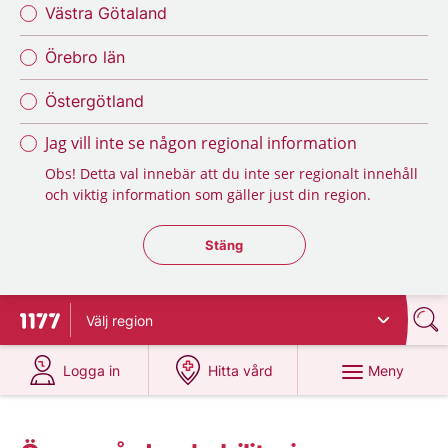
Västra Götaland
Örebro län
Östergötland
Jag vill inte se någon regional information
Obs! Detta val innebär att du inte ser regionalt innehåll
och viktig information som gäller just din region.
Stäng regionsväljaren
Stäng
Välj
region
Till startsidan för 1177
på 1177.se
på 1177.se
Meny
Logga in
Hitta vård