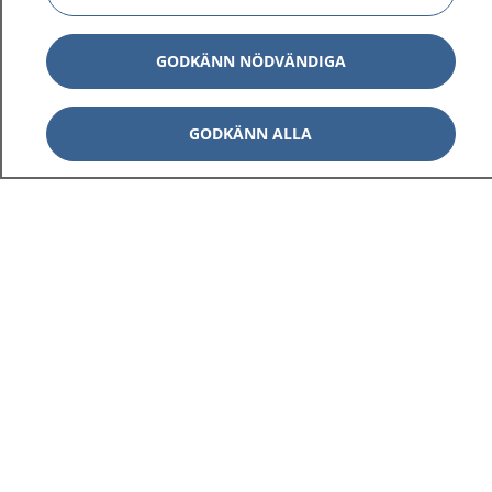
GODKÄNN NÖDVÄNDIGA
GODKÄNN ALLA
1177
–
tryggt om din hälsa och vård