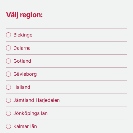
Välj region:
Blekinge
Dalarna
Gotland
Gävleborg
Halland
Jämtland Härjedalen
Jönköpings län
Kalmar län