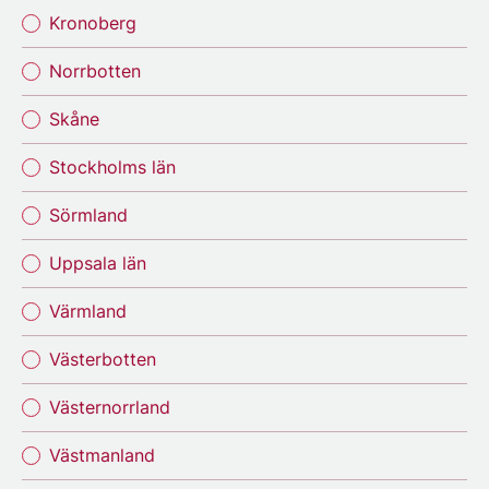
Kronoberg
Norrbotten
Skåne
Stockholms län
Sörmland
Uppsala län
Värmland
Västerbotten
Västernorrland
Västmanland