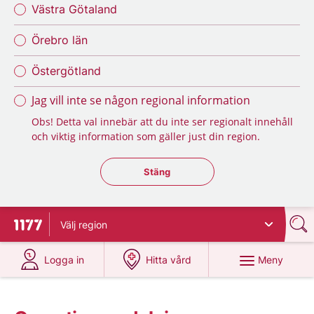
Västra Götaland
Örebro län
Östergötland
Jag vill inte se någon regional information
Obs! Detta val innebär att du inte ser regionalt innehåll
och viktig information som gäller just din region.
Stäng regionsväljaren
Stäng
Välj
region
Till startsidan för 1177
på 1177.se
på 1177.se
Meny
Logga in
Hitta vård