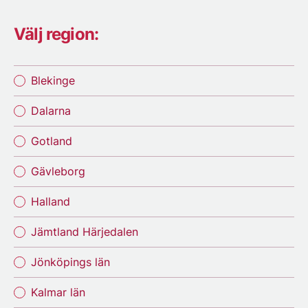
Välj region:
Blekinge
Dalarna
Gotland
Gävleborg
Halland
Jämtland Härjedalen
Jönköpings län
Kalmar län