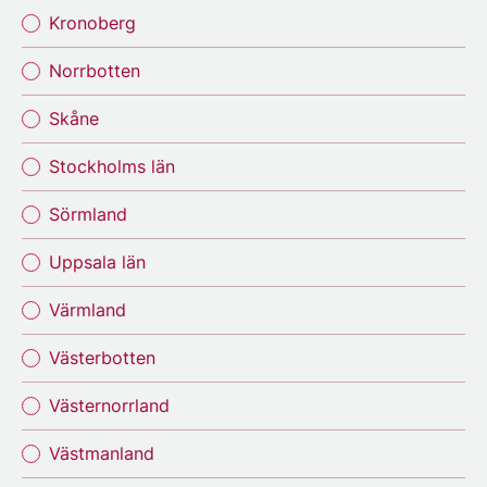
Kronoberg
Norrbotten
Skåne
Stockholms län
Sörmland
Uppsala län
Värmland
Västerbotten
Västernorrland
Västmanland