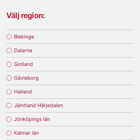
Välj region:
Blekinge
Dalarna
Gotland
Gävleborg
Halland
Jämtland Härjedalen
Jönköpings län
Kalmar län