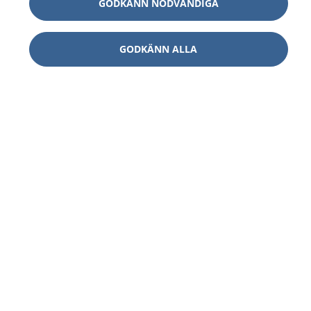
GODKÄNN NÖDVÄNDIGA
GODKÄNN ALLA