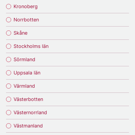
Kronoberg
Norrbotten
Skåne
Stockholms län
Sörmland
Uppsala län
Värmland
Västerbotten
Västernorrland
Västmanland