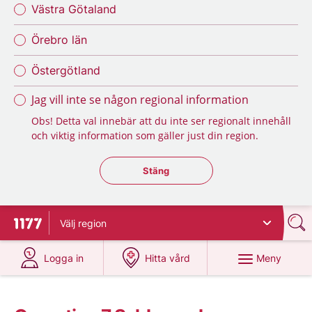
Västra Götaland
Örebro län
Östergötland
Jag vill inte se någon regional information
Obs! Detta val innebär att du inte ser regionalt innehåll
och viktig information som gäller just din region.
Stäng regionsväljaren
Stäng
Välj
region
Till startsidan för 1177
på 1177.se
på 1177.se
Meny
Logga in
Hitta vård