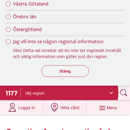
Västra Götaland
Örebro län
Östergötland
Jag vill inte se någon regional information
Obs! Detta val innebär att du inte ser regionalt innehåll
och viktig information som gäller just din region.
Stäng regionsväljaren
Stäng
Välj
region
Till startsidan för 1177
på 1177.se
på 1177.se
Meny
Logga in
Hitta vård