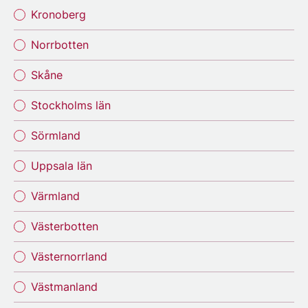
Kronoberg
Norrbotten
Skåne
Stockholms län
Sörmland
Uppsala län
Värmland
Västerbotten
Västernorrland
Västmanland