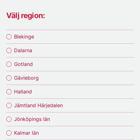
Välj region:
Blekinge
Dalarna
Gotland
Gävleborg
Halland
Jämtland Härjedalen
Jönköpings län
Kalmar län