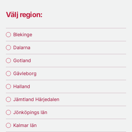
Välj region:
Blekinge
Dalarna
Gotland
Gävleborg
Halland
Jämtland Härjedalen
Jönköpings län
Kalmar län