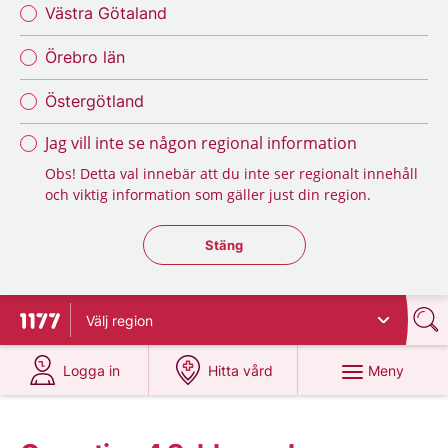
Västra Götaland
Örebro län
Östergötland
Jag vill inte se någon regional information
Obs! Detta val innebär att du inte ser regionalt innehåll
och viktig information som gäller just din region.
Stäng regionsväljaren
Stäng
Välj
region
Till startsidan för 1177
på 1177.se
på 1177.se
Meny
Logga in
Hitta vård