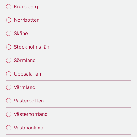
Kronoberg
Norrbotten
Skåne
Stockholms län
Sörmland
Uppsala län
Värmland
Västerbotten
Västernorrland
Västmanland