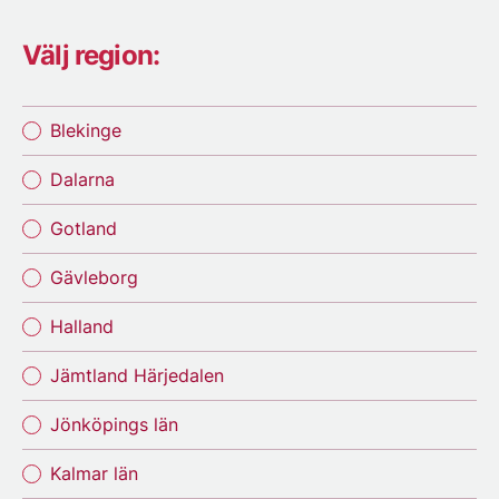
Välj region:
Blekinge
Dalarna
Gotland
Gävleborg
Halland
Jämtland Härjedalen
Jönköpings län
Kalmar län