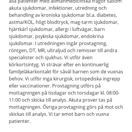
alla patienter med allmänmedicinska frågor såsom
akuta sjukdomar, infektioner, utredning och
behandling av kroniska sjukdomar bl.a. diabetes,
astma/KOL, högt blodtryck, mag-tarm sjukdomar,
hjärtkärl sjukdomar, allergi i luftvägar, barn
sjukdomar, psykiska sjukdomar, endokrina
sjukdomar. I utredningen ingår provtagning,
röntgen, DT, MR, ultraljud och remisser till andra
specialister och sjukhus. Vi utför även
körkortsintyg. Vi strävar efter en kontinuerlig
familjeläkarkontakt för såväl barnen som de vuxnas
behov. Vi utför inga kirurgisk, ortopediska ingrepp
eller vaccinationer. Provtagning utförs på
mottagningen på tisdagar och torsdagar kl. 08:00-
11:00 och skicka till analys. Akuta prover tas på
mottagningen. Övriga provtagning görs på mot och
skickas till analys. Vi tar emot barn och vuxna
patienter.