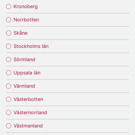
Kronoberg
Norrbotten
Skåne
Stockholms län
Sörmland
Uppsala län
Värmland
Västerbotten
Västernorrland
Västmanland