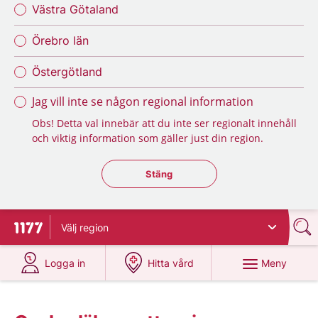
Västra Götaland
Örebro län
Östergötland
Jag vill inte se någon regional information
Obs! Detta val innebär att du inte ser regionalt innehåll
och viktig information som gäller just din region.
Stäng regionsväljaren
Stäng
Välj
region
Till startsidan för 1177
på 1177.se
på 1177.se
Meny
Logga in
Hitta vård