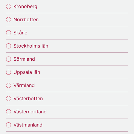
Kronoberg
Norrbotten
Skåne
Stockholms län
Sörmland
Uppsala län
Värmland
Västerbotten
Västernorrland
Västmanland