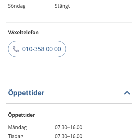
Söndag
Stängt
Växeltelefon
010-358 00 00
Öppettider
Öppettider
Öppettider
Kommentarer
Måndag
07.30–16.00
Dag
Tisdag
07.30–16.00