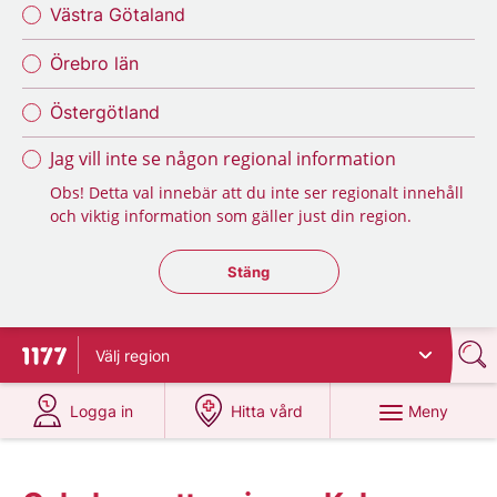
Västra Götaland
Örebro län
Östergötland
Jag vill inte se någon regional information
Obs! Detta val innebär att du inte ser regionalt innehåll
och viktig information som gäller just din region.
Stäng regionsväljaren
Stäng
Välj
region
Till startsidan för 1177
på 1177.se
på 1177.se
Meny
Logga in
Hitta vård