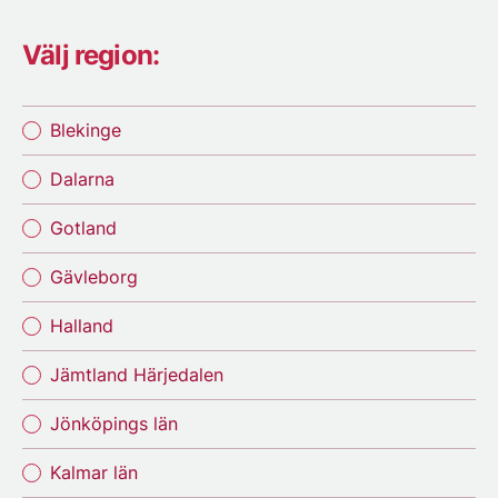
Välj region:
Blekinge
Dalarna
Gotland
Gävleborg
Halland
Jämtland Härjedalen
Jönköpings län
Kalmar län