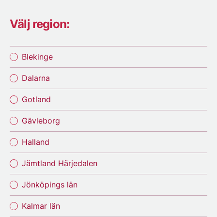
Välj region:
Blekinge
Dalarna
Gotland
Gävleborg
Halland
Jämtland Härjedalen
Jönköpings län
Kalmar län