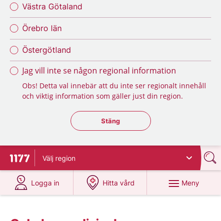
Västra Götaland
Örebro län
Östergötland
Jag vill inte se någon regional information
Obs! Detta val innebär att du inte ser regionalt innehåll
och viktig information som gäller just din region.
Stäng regionsväljaren
Stäng
Välj
region
Till startsidan för 1177
på 1177.se
på 1177.se
Meny
Logga in
Hitta vård