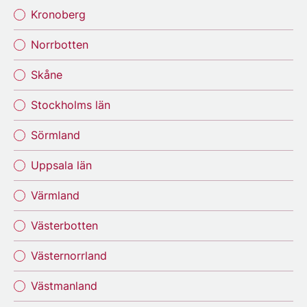
Kronoberg
Norrbotten
Skåne
Stockholms län
Sörmland
Uppsala län
Värmland
Västerbotten
Västernorrland
Västmanland