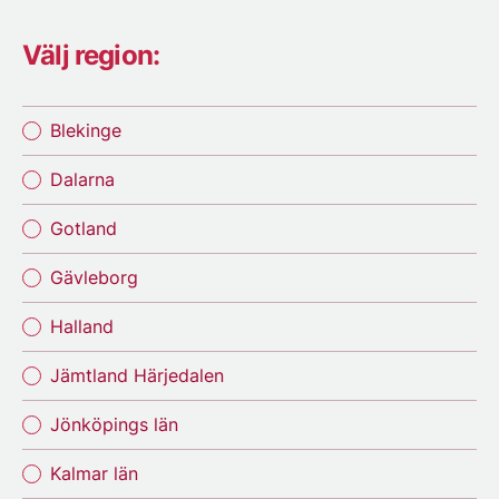
Välj region:
Blekinge
Dalarna
Gotland
Gävleborg
Halland
Jämtland Härjedalen
Jönköpings län
Kalmar län