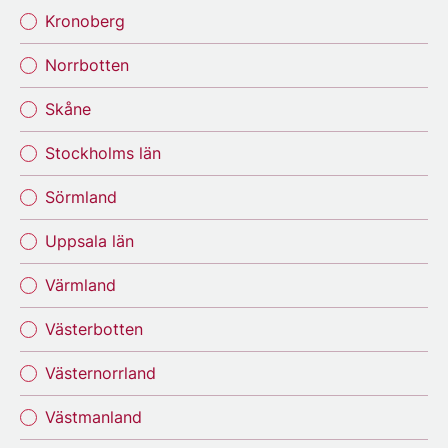
Kronoberg
Norrbotten
Skåne
Stockholms län
Sörmland
Uppsala län
Värmland
Västerbotten
Västernorrland
Västmanland