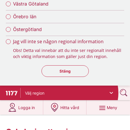
Västra Götaland
Örebro län
Östergötland
Jag vill inte se någon regional information
Obs! Detta val innebär att du inte ser regionalt innehåll
och viktig information som gäller just din region.
Stäng regionsväljaren
Stäng
Välj
region
Till startsidan för 1177
på 1177.se
på 1177.se
Meny
Logga in
Hitta vård