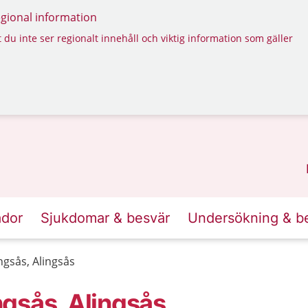
regional information
 du inte ser regionalt innehåll och viktig information som gäller
ador
Sjukdomar & besvär
Undersökning & b
gsås, Alingsås
gsås, Alingsås