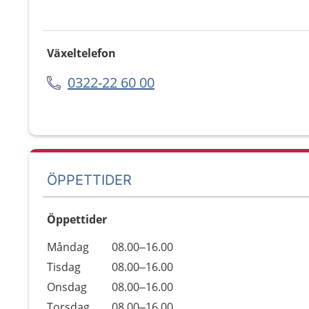
Växeltelefon
0322-22 60 00
ÖPPETTIDER
Öppettider
Öppettider
Kommentarer
Måndag
08.00–16.00
Dag
Tisdag
08.00–16.00
Onsdag
08.00–16.00
Torsdag
08.00–16.00