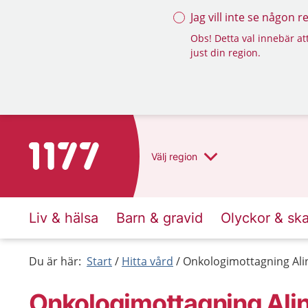
Jag vill inte se någon 
Obs! Detta val innebär att
just din region.
Till startsidan för 1177
Välj
region
Liv & hälsa
Barn & gravid
Olyckor & sk
Du är här:
Start
Hitta vård
Onkologimottagning Alin
Onkologimottagning Alin