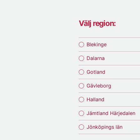
Välj region:
Blekinge
Dalarna
Gotland
Gävleborg
Halland
Jämtland Härjedalen
Jönköpings län