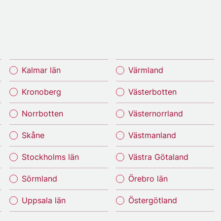
Kalmar län
Värmland
Kronoberg
Västerbotten
Norrbotten
Västernorrland
Skåne
Västmanland
Stockholms län
Västra Götaland
Sörmland
Örebro län
Uppsala län
Östergötland