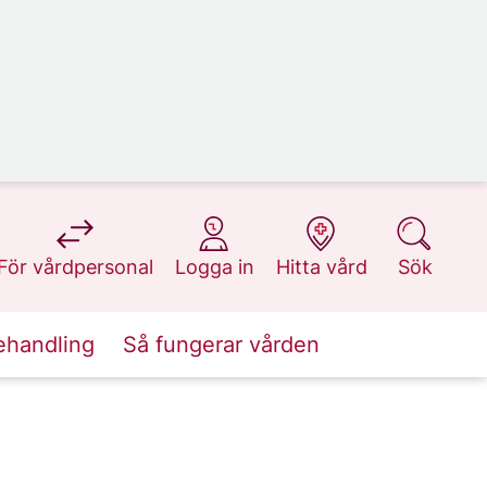
på 1177.se
på 1177.se
på 1177.se
på 1177.se
För vårdpersonal
Logga in
Hitta vård
Sök
ehandling
Så fungerar vården