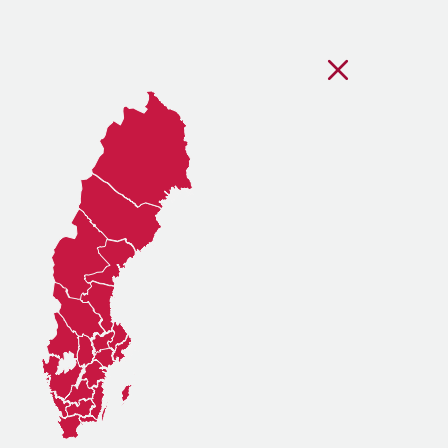
Stäng regionsvälj