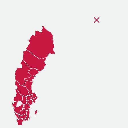
Stäng regionsvälj