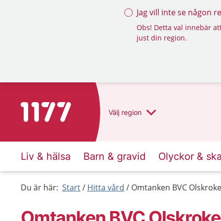
Jag vill inte se någon 
Obs! Detta val innebär att
just din region.
Till startsidan för 1177
Välj
region
Liv & hälsa
Barn & gravid
Olyckor & sk
Du är här:
Start
Hitta vård
Omtanken BVC Olskrok
Omtanken BVC Olskrok