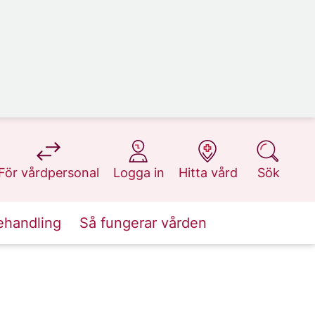
på 1177.se
på 1177.se
på 1177.se
på 1177.se
För vårdpersonal
Logga in
Hitta vård
Sök
ehandling
Så fungerar vården