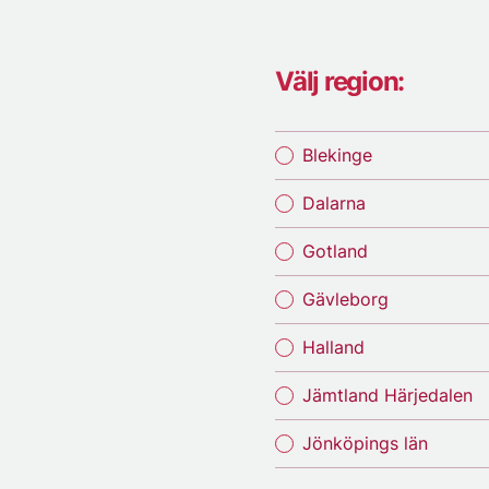
Välj region:
Blekinge
Dalarna
Gotland
Gävleborg
Halland
Jämtland Härjedalen
Jönköpings län