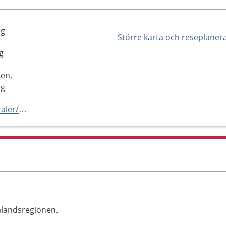
rg
Större karta och reseplaner
g
en,
rg
https://omtanken.se/vardcentraler/olskroken/
alandsregionen.