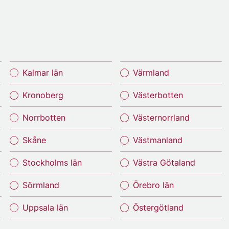
Kalmar län
Värmland
Kronoberg
Västerbotten
Norrbotten
Västernorrland
Skåne
Västmanland
Stockholms län
Västra Götaland
Sörmland
Örebro län
Uppsala län
Östergötland