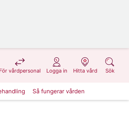
på 1177.se
på 1177.se
på 1177.se
på 1177.se
För vårdpersonal
Logga in
Hitta vård
Sök
ehandling
Så fungerar vården