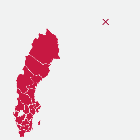
Stäng regionsvälj