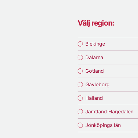
Välj region:
Blekinge
Dalarna
Gotland
Gävleborg
Halland
Jämtland Härjedalen
Jönköpings län