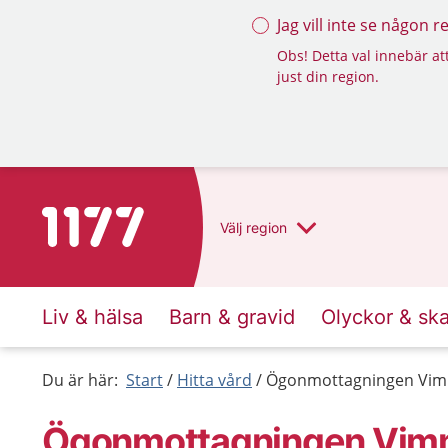
Jag vill inte se någon 
Obs! Detta val innebär att
just din region.
Till startsidan för 1177
Välj
region
Liv & hälsa
Barn & gravid
Olyckor & sk
Du är här:
Start
Hitta vård
Ögonmottagningen Vi
Ögonmottagningen Vim