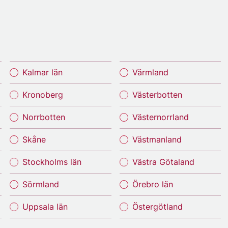
Kalmar län
Värmland
Kronoberg
Västerbotten
Norrbotten
Västernorrland
Skåne
Västmanland
Stockholms län
Västra Götaland
Sörmland
Örebro län
Uppsala län
Östergötland