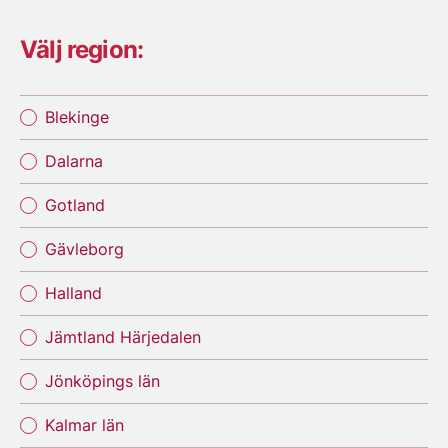
Välj region:
Blekinge
Dalarna
Gotland
Gävleborg
Halland
Jämtland Härjedalen
Jönköpings län
Kalmar län