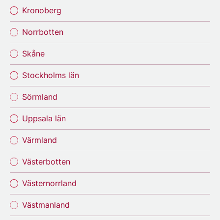
Kronoberg
Norrbotten
Skåne
Stockholms län
Sörmland
Uppsala län
Värmland
Västerbotten
Västernorrland
Västmanland