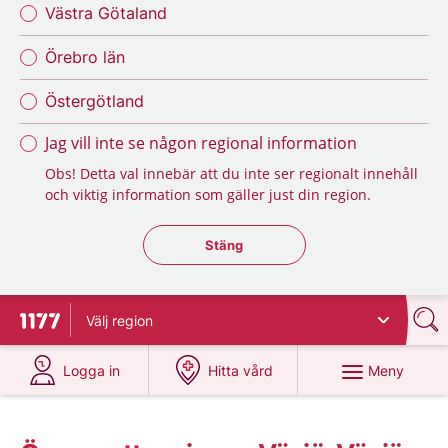
Västra Götaland
Örebro län
Östergötland
Jag vill inte se någon regional information
Obs! Detta val innebär att du inte ser regionalt innehåll
och viktig information som gäller just din region.
Stäng regionsväljaren
Stäng
Välj
region
Till startsidan för 1177
på 1177.se
på 1177.se
Meny
Logga in
Hitta vård