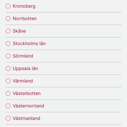
Kronoberg
Norrbotten
Skåne
Stockholms län
Sörmland
Uppsala län
Värmland
Västerbotten
Västernorrland
Västmanland