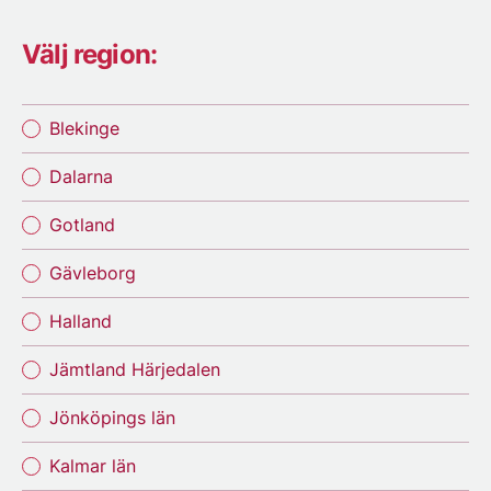
Välj region:
Blekinge
Dalarna
Gotland
Gävleborg
Halland
Jämtland Härjedalen
Jönköpings län
Kalmar län