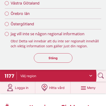
Västra Götaland
Örebro län
Östergötland
Jag vill inte se någon regional information
Obs! Detta val innebär att du inte ser regionalt innehåll
och viktig information som gäller just din region.
Stäng regionsväljaren
Stäng
Välj
region
Till startsidan för 1177
på 1177.se
på 1177.se
Meny
Logga in
Hitta vård