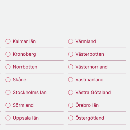
Kalmar län
Värmland
Kronoberg
Västerbotten
Norrbotten
Västernorrland
Skåne
Västmanland
Stockholms län
Västra Götaland
Sörmland
Örebro län
Uppsala län
Östergötland