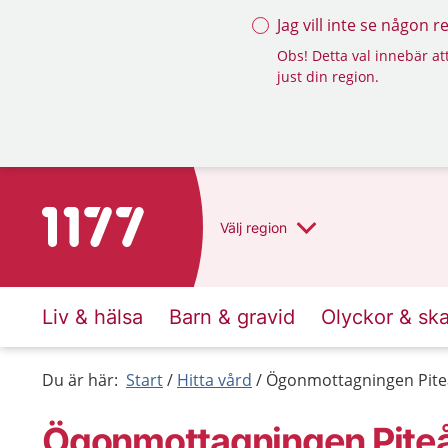
Jag vill inte se någon 
Obs! Detta val innebär att
just din region.
Till startsidan för 1177
Välj
region
Liv & hälsa
Barn & gravid
Olyckor & sk
Du är här:
Start
Hitta vård
Ögonmottagningen Pite
Ögonmottagningen Piteå