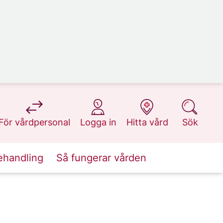
på 1177.se
på 1177.se
på 1177.se
på 1177.se
För vårdpersonal
Logga in
Hitta vård
Sök
ehandling
Så fungerar vården