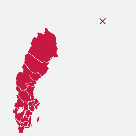
Stäng regionsvälj