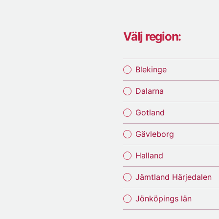
Välj region:
Blekinge
Dalarna
Gotland
Gävleborg
Halland
Jämtland Härjedalen
Jönköpings län