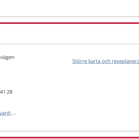
tsvägen
Större karta och reseplaner
941 28
https://www.norrbotten.se/sv/vard-och-halsa/vara-vardenheter