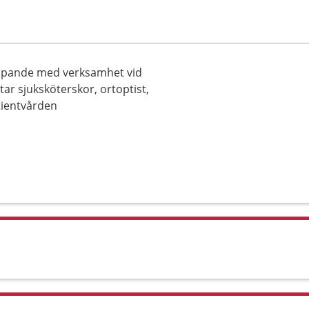
ipande med verksamhet vid
tar sjuksköterskor, ortoptist,
tientvården