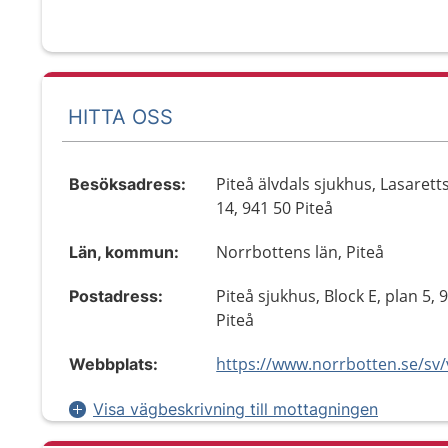
HITTA OSS
Piteå älvdals sjukhus, Lasaret
Besöksadress:
14, 941 50 Piteå
Norrbottens län, Piteå
Län, kommun:
Piteå sjukhus, Block E, plan 5, 
Postadress:
Piteå
Webbplats:
Visa vägbeskrivning till mottagningen