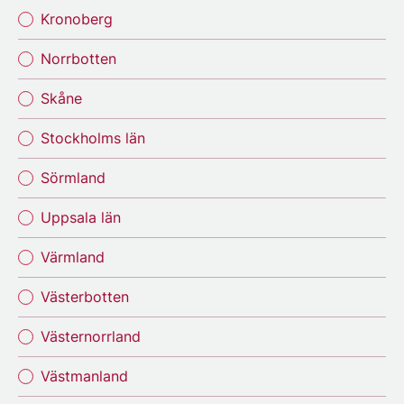
Kronoberg
Norrbotten
Skåne
Stockholms län
Sörmland
Uppsala län
Värmland
Västerbotten
Västernorrland
Västmanland