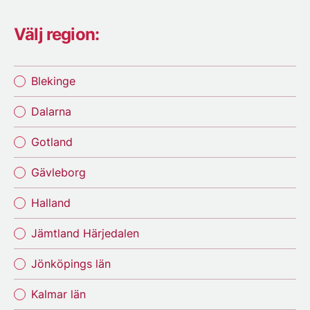
Välj region:
Blekinge
Dalarna
Gotland
Gävleborg
Halland
Jämtland Härjedalen
Jönköpings län
Kalmar län