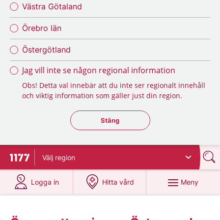
Västra Götaland
Örebro län
Östergötland
Jag vill inte se någon regional information
Obs! Detta val innebär att du inte ser regionalt innehåll
och viktig information som gäller just din region.
Stäng regionsväljaren
Stäng
Välj
region
Till startsidan för 1177
på 1177.se
på 1177.se
Meny
Logga in
Hitta vård