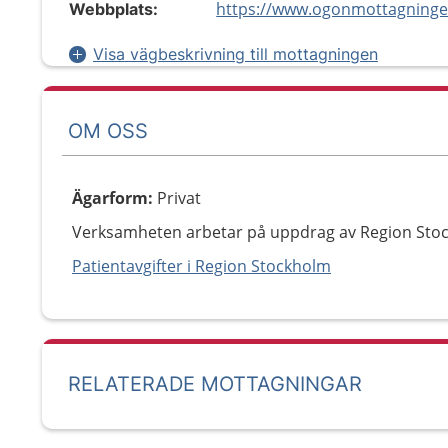
https://www.ogonmottagninge
Webbplats:
Visa vägbeskrivning till mottagningen
OM OSS
Ägarform
:
Privat
Verksamheten arbetar på uppdrag av Region Sto
Patientavgifter i Region Stockholm
RELATERADE MOTTAGNINGAR