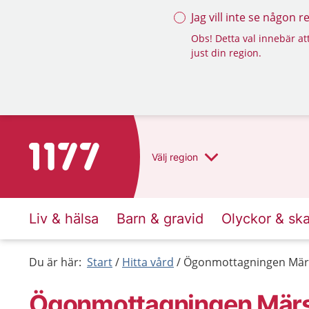
Jag vill inte se någon 
Obs! Detta val innebär att
just din region.
Till startsidan för 1177
Välj
region
Liv & hälsa
Barn & gravid
Olyckor & sk
Du är här:
Start
Hitta vård
Ögonmottagningen Mär
Ögonmottagningen Mär