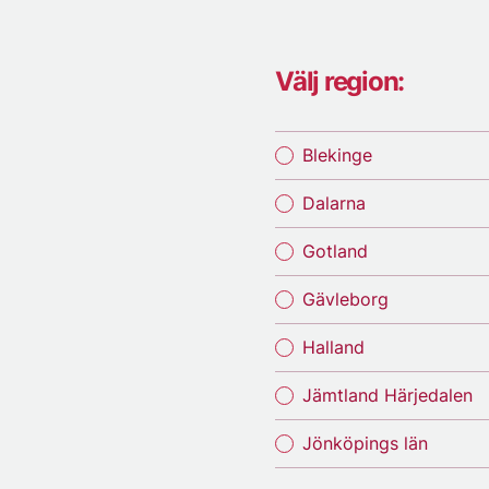
Välj region:
Blekinge
Dalarna
Gotland
Gävleborg
Halland
Jämtland Härjedalen
Jönköpings län