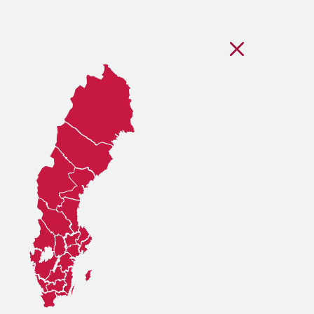
Stäng regionsvälj