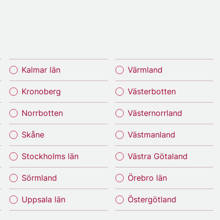
Kalmar län
Värmland
Kronoberg
Västerbotten
Norrbotten
Västernorrland
Skåne
Västmanland
Stockholms län
Västra Götaland
Sörmland
Örebro län
Uppsala län
Östergötland