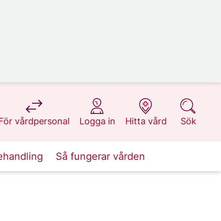
på 1177.se
på 1177.se
på 1177.se
på 1177.se
För vårdpersonal
Logga in
Hitta vård
Sök
ehandling
Så fungerar vården