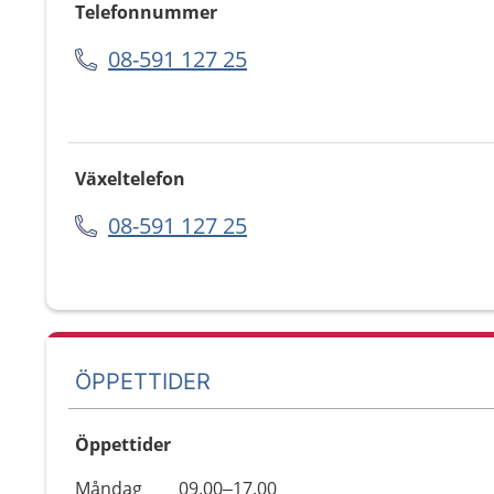
Telefonnummer
08-591 127 25
Växeltelefon
08-591 127 25
ÖPPETTIDER
Öppettider
Öppettider
Kommentarer
Måndag
09.00–17.00
Dag