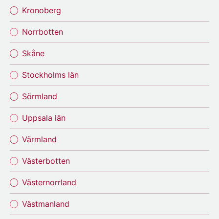
Kronoberg
Norrbotten
Skåne
Stockholms län
Sörmland
Uppsala län
Värmland
Västerbotten
Västernorrland
Västmanland