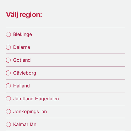
Välj region:
Blekinge
Dalarna
Gotland
Gävleborg
Halland
Jämtland Härjedalen
Jönköpings län
Kalmar län