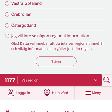
Västra Götaland
Örebro län
Östergötland
Jag vill inte se någon regional information
Obs! Detta val innebär att du inte ser regionalt innehåll
och viktig information som gäller just din region.
Stäng regionsväljaren
Stäng
Välj
region
Till startsidan för 1177
på 1177.se
på 1177.se
Meny
Logga in
Hitta vård