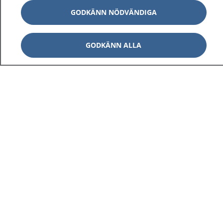
GODKÄNN NÖDVÄNDIGA
GODKÄNN ALLA
1177
–
tryggt om din hälsa och vård
På 1177.se får du råd om hälsa och information om
sjukdomar och vilka mottagningar du kan kontakta.
Logga in för att läsa din journal och göra dina
vårdärenden. Ring telefonnummer 1177 för
sjukvårdsrådgivning dygnet runt.