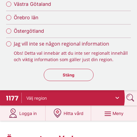
Västra Götaland
Örebro län
Östergötland
Jag vill inte se någon regional information
Obs! Detta val innebär att du inte ser regionalt innehåll
och viktig information som gäller just din region.
Stäng regionsväljaren
Stäng
Välj
region
Till startsidan för 1177
på 1177.se
på 1177.se
Meny
Logga in
Hitta vård