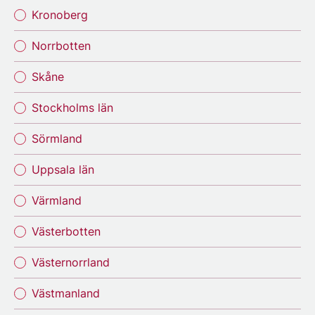
Kronoberg
Norrbotten
Skåne
Stockholms län
Sörmland
Uppsala län
Värmland
Västerbotten
Västernorrland
Västmanland