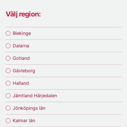
Välj region:
Blekinge
Dalarna
Gotland
Gävleborg
Halland
Jämtland Härjedalen
Jönköpings län
Kalmar län