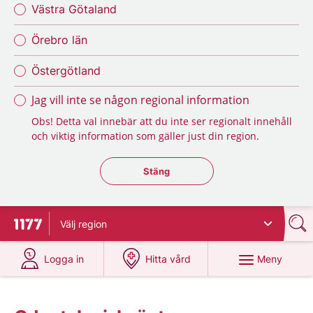
Västra Götaland
Örebro län
Östergötland
Jag vill inte se någon regional information
Obs! Detta val innebär att du inte ser regionalt innehåll
och viktig information som gäller just din region.
Stäng regionsväljaren
Stäng
Välj
region
Till startsidan för 1177
på 1177.se
på 1177.se
Meny
Logga in
Hitta vård