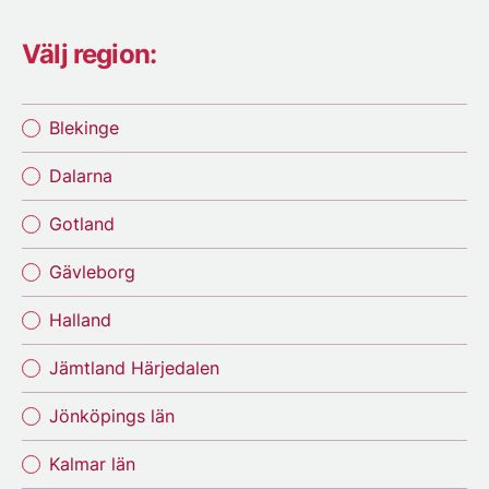
Välj region:
Blekinge
Dalarna
Gotland
Gävleborg
Halland
Jämtland Härjedalen
Jönköpings län
Kalmar län