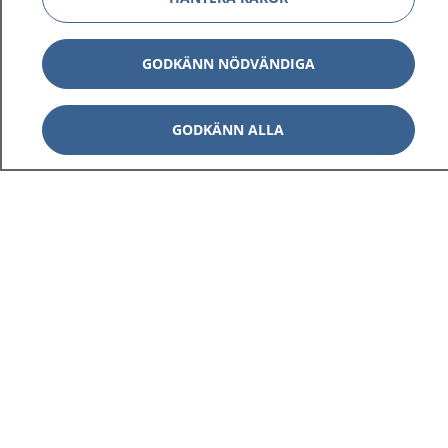
GODKÄNN NÖDVÄNDIGA
GODKÄNN ALLA
1177
–
tryggt om din hälsa och vård
På 1177.se får du råd om hälsa och information om
sjukdomar och vilka mottagningar du kan kontakta.
Logga in för att läsa din journal och göra dina