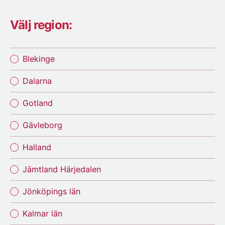
Välj region:
Blekinge
Dalarna
Gotland
Gävleborg
Halland
Jämtland Härjedalen
Jönköpings län
Kalmar län