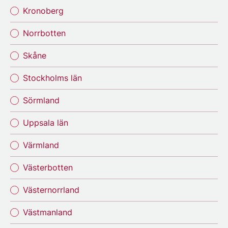
Kronoberg
Norrbotten
Skåne
Stockholms län
Sörmland
Uppsala län
Värmland
Västerbotten
Västernorrland
Västmanland