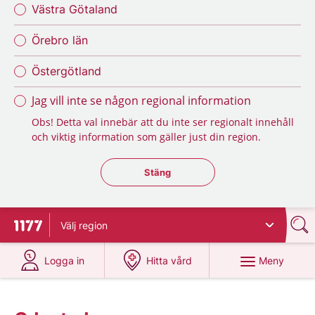
Västra Götaland
Örebro län
Östergötland
Jag vill inte se någon regional information
Obs! Detta val innebär att du inte ser regionalt innehåll
och viktig information som gäller just din region.
Stäng regionsväljaren
Stäng
Välj
region
Till startsidan för 1177
på 1177.se
på 1177.se
Meny
Logga in
Hitta vård