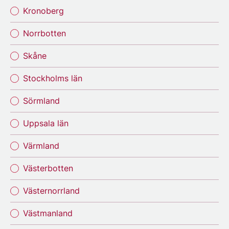
Kronoberg
Norrbotten
Skåne
Stockholms län
Sörmland
Uppsala län
Värmland
Västerbotten
Västernorrland
Västmanland