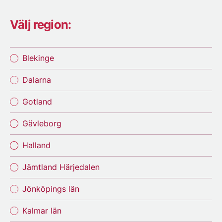
Välj region:
Blekinge
Dalarna
Gotland
Gävleborg
Halland
Jämtland Härjedalen
Jönköpings län
Kalmar län