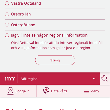
Västra Götaland
Örebro län
Östergötland
Jag vill inte se någon regional information
Obs! Detta val innebär att du inte ser regionalt innehåll
och viktig information som gäller just din region.
Stäng regionsväljaren
Stäng
Välj
region
Till startsidan för 1177
på 1177.se
på 1177.se
Meny
Logga in
Hitta vård