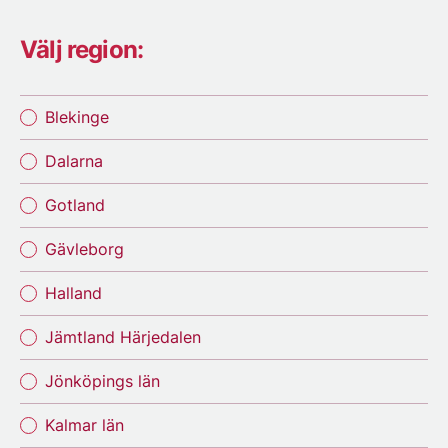
Välj region:
Blekinge
Dalarna
Gotland
Gävleborg
Halland
Jämtland Härjedalen
Jönköpings län
Kalmar län