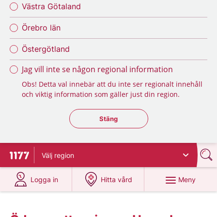
Västra Götaland
Örebro län
Östergötland
Jag vill inte se någon regional information
Obs! Detta val innebär att du inte ser regionalt innehåll
och viktig information som gäller just din region.
Stäng regionsväljaren
Stäng
Välj
region
Till startsidan för 1177
på 1177.se
på 1177.se
Meny
Logga in
Hitta vård