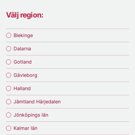
Välj region:
Blekinge
Dalarna
Gotland
Gävleborg
Halland
Jämtland Härjedalen
Jönköpings län
Kalmar län