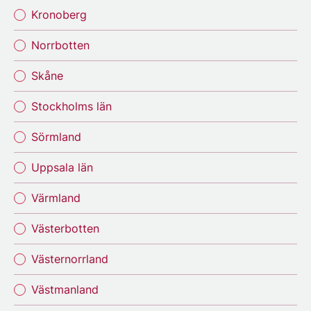
Kronoberg
Norrbotten
Skåne
Stockholms län
Sörmland
Uppsala län
Värmland
Västerbotten
Västernorrland
Västmanland