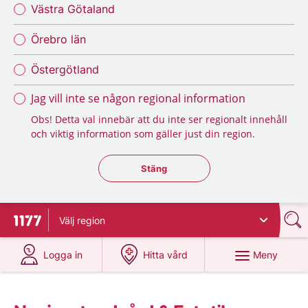
Västra Götaland
Örebro län
Östergötland
Jag vill inte se någon regional information
Obs! Detta val innebär att du inte ser regionalt innehåll
och viktig information som gäller just din region.
Stäng regionsväljaren
Stäng
Välj
region
Till startsidan för 1177
på 1177.se
på 1177.se
Meny
Logga in
Hitta vård