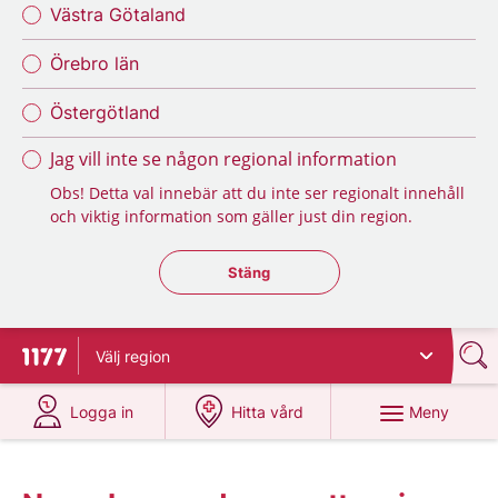
Västra Götaland
Örebro län
Östergötland
Jag vill inte se någon regional information
Obs! Detta val innebär att du inte ser regionalt innehåll
och viktig information som gäller just din region.
Stäng regionsväljaren
Stäng
Välj
region
Till startsidan för 1177
på 1177.se
på 1177.se
Meny
Logga in
Hitta vård