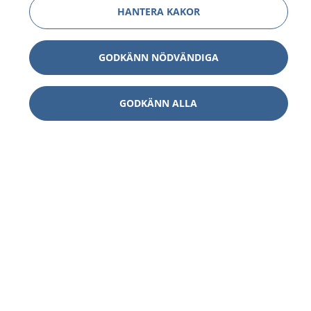
HANTERA KAKOR
GODKÄNN NÖDVÄNDIGA
GODKÄNN ALLA
1177
–
tryggt om din hälsa och vård
På 1177.se får du råd om hälsa och information om
sjukdomar och vilka mottagningar du kan kontakta.
Logga in för att läsa din journal och göra dina