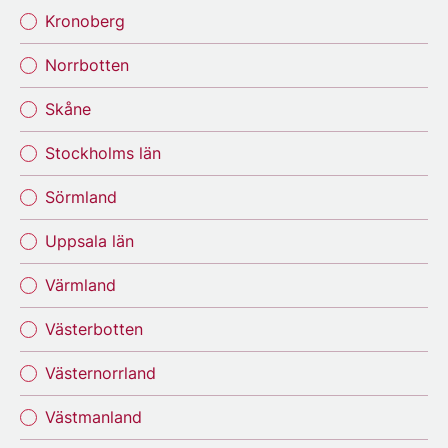
Kronoberg
Norrbotten
Skåne
Stockholms län
Sörmland
Uppsala län
Värmland
Västerbotten
Västernorrland
Västmanland