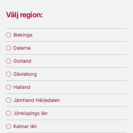
Välj region:
Blekinge
Dalarna
Gotland
Gävleborg
Halland
Jämtland Härjedalen
Jönköpings län
Kalmar län