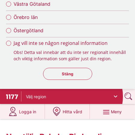
Västra Götaland
Örebro län
Östergötland
Jag vill inte se någon regional information
Obs! Detta val innebär att du inte ser regionalt innehåll
och viktig information som gäller just din region.
Stäng regionsväljaren
Stäng
Välj
region
Till startsidan för 1177
på 1177.se
på 1177.se
Meny
Logga in
Hitta vård