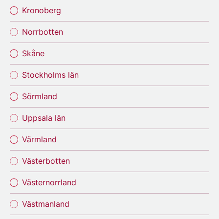
Kronoberg
Norrbotten
Skåne
Stockholms län
Sörmland
Uppsala län
Värmland
Västerbotten
Västernorrland
Västmanland