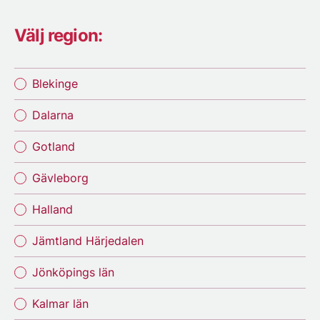
Välj region:
Blekinge
Dalarna
Gotland
Gävleborg
Halland
Jämtland Härjedalen
Jönköpings län
Kalmar län