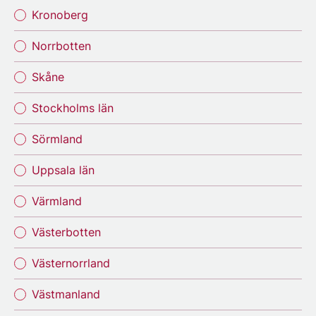
Kronoberg
Norrbotten
Skåne
Stockholms län
Sörmland
Uppsala län
Värmland
Västerbotten
Västernorrland
Västmanland