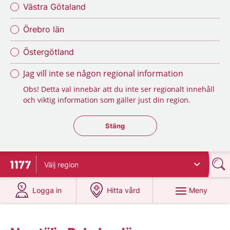
Västra Götaland
Örebro län
Östergötland
Jag vill inte se någon regional information
Obs! Detta val innebär att du inte ser regionalt innehåll
och viktig information som gäller just din region.
Stäng regionsväljaren
Stäng
Välj
region
Till startsidan för 1177
på 1177.se
på 1177.se
Meny
Logga in
Hitta vård