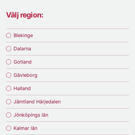
Välj region:
Blekinge
Dalarna
Gotland
Gävleborg
Halland
Jämtland Härjedalen
Jönköpings län
Kalmar län