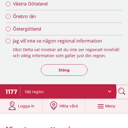
Västra Götaland
Örebro län
Östergötland
Jag vill inte se någon regional information
Obs! Detta val innebär att du inte ser regionalt innehåll
och viktig information som gäller just din region.
Stäng regionsväljaren
Stäng
Välj
region
Till startsidan för 1177
på 1177.se
på 1177.se
Meny
Logga in
Hitta vård