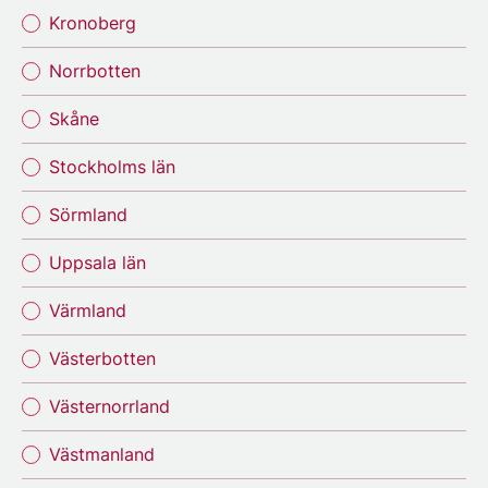
Kronoberg
Norrbotten
Skåne
Stockholms län
Sörmland
Uppsala län
Värmland
Västerbotten
Västernorrland
Västmanland