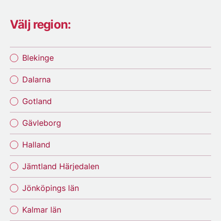
Välj region:
Blekinge
Dalarna
Gotland
Gävleborg
Halland
Jämtland Härjedalen
Jönköpings län
Kalmar län