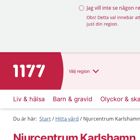
Jag vill inte se någon 
Obs! Detta val innebär att
just din region.
Till startsidan för 1177
Välj
region
Liv & hälsa
Barn & gravid
Olyckor & sk
Du är här:
Start
Hitta vård
Njurcentrum Karlsham
Njurcentrum Karlshamn