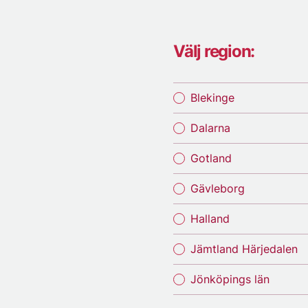
Välj region:
Blekinge
Dalarna
Gotland
Gävleborg
Halland
Jämtland Härjedalen
Jönköpings län