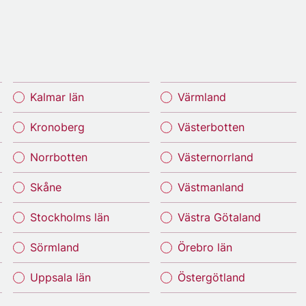
Kalmar län
Värmland
Kronoberg
Västerbotten
Norrbotten
Västernorrland
Skåne
Västmanland
Stockholms län
Västra Götaland
Sörmland
Örebro län
Uppsala län
Östergötland