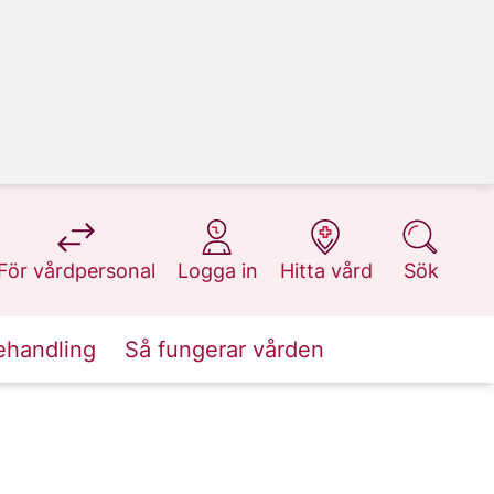
på 1177.se
på 1177.se
på 1177.se
på 1177.se
För vårdpersonal
Logga in
Hitta vård
Sök
ehandling
Så fungerar vården