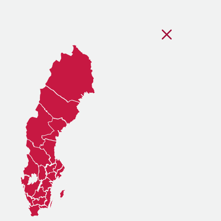
Stäng regionsvälj