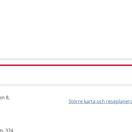
en 8,
Större karta och reseplaner
m, 374