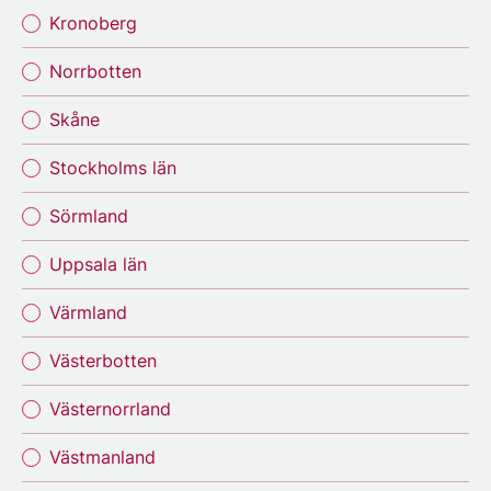
Kronoberg
Norrbotten
Skåne
Stockholms län
Sörmland
Uppsala län
Värmland
Västerbotten
Västernorrland
Västmanland