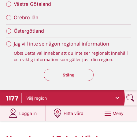
Västra Götaland
Örebro län
Östergötland
Jag vill inte se någon regional information
Obs! Detta val innebär att du inte ser regionalt innehåll
och viktig information som gäller just din region.
Stäng regionsväljaren
Stäng
Välj
region
Till startsidan för 1177
på 1177.se
på 1177.se
Meny
Logga in
Hitta vård