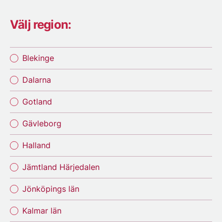
Välj region:
Blekinge
Dalarna
Gotland
Gävleborg
Halland
Jämtland Härjedalen
Jönköpings län
Kalmar län