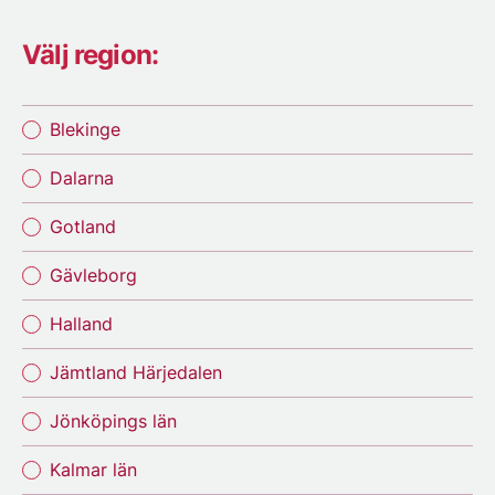
Välj region:
Blekinge
Dalarna
Gotland
Gävleborg
Halland
Jämtland Härjedalen
Jönköpings län
Kalmar län