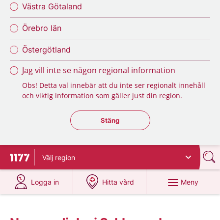
Västra Götaland
Örebro län
Östergötland
Jag vill inte se någon regional information
Obs! Detta val innebär att du inte ser regionalt innehåll
och viktig information som gäller just din region.
Stäng regionsväljaren
Stäng
Välj
region
Till startsidan för 1177
på 1177.se
på 1177.se
Meny
Logga in
Hitta vård