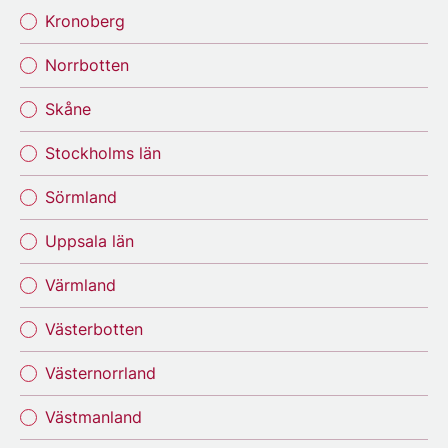
Kronoberg
Norrbotten
Skåne
Stockholms län
Sörmland
Uppsala län
Värmland
Västerbotten
Västernorrland
Västmanland