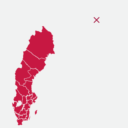
Stäng regionsvälj