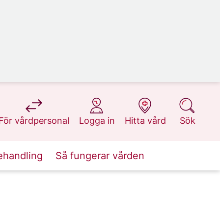
på 1177.se
på 1177.se
på 1177.se
på 1177.se
För vårdpersonal
Logga in
Hitta vård
Sök
ehandling
Så fungerar vården