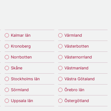
Kalmar län
Värmland
Kronoberg
Västerbotten
Norrbotten
Västernorrland
Skåne
Västmanland
Stockholms län
Västra Götaland
Sörmland
Örebro län
Uppsala län
Östergötland