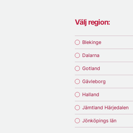
Välj region:
Blekinge
Dalarna
Gotland
Gävleborg
Halland
Jämtland Härjedalen
Jönköpings län