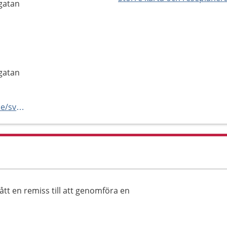
gatan
gatan
https://www.regionorebrolan.se/sv/vard-och-halsa/universitetssjukhuset-orebro/psykiatri-uso/neuropsykiatriska-utredningsenheten-universitetssjukhuset-orebro/
tt en remiss till att genomföra en