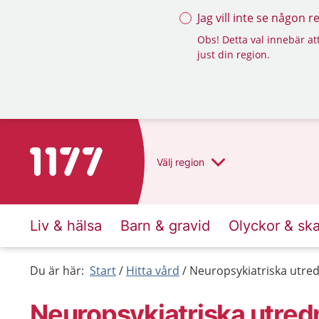
Jag vill inte se någon 
Obs! Detta val innebär att
just din region.
Till startsidan för 1177
Välj
region
Liv & hälsa
Barn & gravid
Olyckor & sk
Du är här:
Start
Hitta vård
Neuropsykiatriska utre
Neuropsykiatriska utre